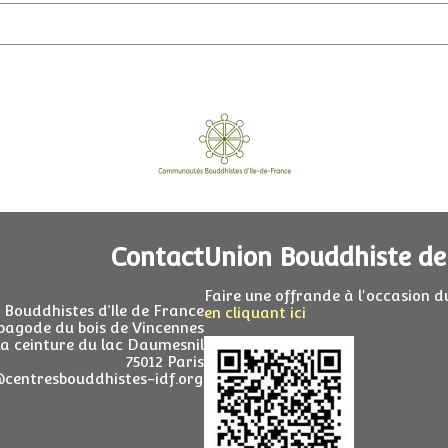
Contact
Union Bouddhiste de
Faire une offrande à l'occasion d
ouddhistes d’Ile de France
en cliquant ici
pagode du bois de Vincennes
la ceinture du lac Daumesnil
75012 Paris
@centresbouddhistes-idf.org